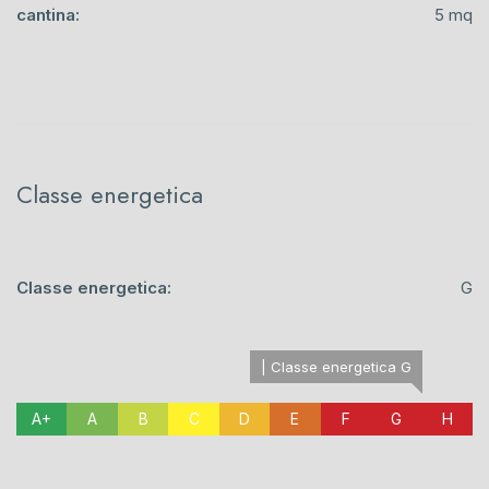
cantina:
5 mq
Classe energetica
Classe energetica:
G
| Classe energetica G
A+
A
B
C
D
E
F
G
H