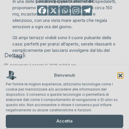
Condividi questo immobile
In una delle posizioni più panoramiche di Ospedaletti,
proponiamo un elegante appartamento di circa 150
mq, incastonato in un contesto tranquillo e
silenzioso, con una vista mare aperta che regala
emozioni a ogni ora del giorno.
Gli ampi terrazzi vivibili sono il cuore pulsante della
casa: perfetti per pranzi all’aperto, serate rilassanti o
semplicemente per lasciarsi avvolgere dal blu del
Dettagli
mare.
Aggiornato il Agosto 9, 2025 at 9:54 am
Comodità garantita grazie al posto auto privato e alla
cantina, ideali per chi cerca soluzioni funzionali
Benvenuti
senza rinunciare al comfort.
Per fornire le migliori esperienze, utilizziamo tecnologie come i
cookie per memorizzare e/o accedere alle informazioni del
La zona Aurelia Levante è amata per la sua
dispositivo. Il consenso a queste tecnologie ci permetterà di
tranquillità e il suo fascino elegante, a poca distanza
Prezzo:
€700.000
elaborare dati come il comportamento di navigazione o ID unici su
dal centro, ma lontano dal caos cittadino.
questo sito. Non acconsentire o ritirare il consenso può influire
negativamente su alcune caratteristiche e funzioni.
Richiesta: 700.000 €
Dimensioni proprietà:
150 m²
Accetta