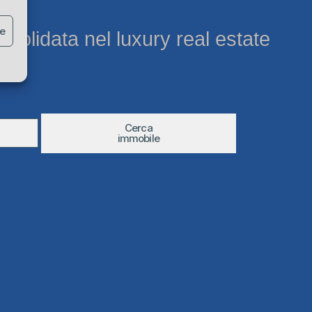
ze
nsolidata nel luxury real estate
Cerca
immobile